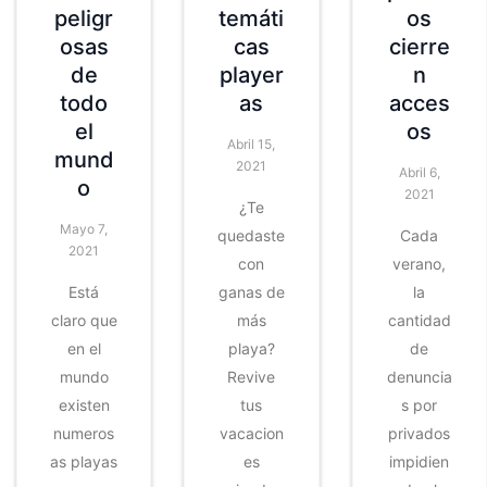
peligr
temáti
os
osas
cas
cierre
de
player
n
todo
as
acces
el
os
Abril 15,
mund
2021
Abril 6,
o
2021
¿Te
Mayo 7,
quedaste
Cada
2021
con
verano,
Está
ganas de
la
claro que
más
cantidad
en el
playa?
de
mundo
Revive
denuncia
existen
tus
s por
numeros
vacacion
privados
as playas
es
impidien