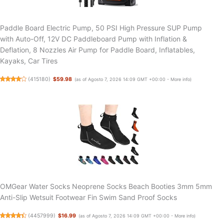
Paddle Board Electric Pump, 50 PSI High Pressure SUP Pump
with Auto-Off, 12V DC Paddleboard Pump with Inflation &
Deflation, 8 Nozzles Air Pump for Paddle Board, Inflatables,
Kayaks, Car Tires
(
415180
)
$59.98
(as of Agosto 7, 2026 14:09 GMT +00:00 -
More info
)
OMGear Water Socks Neoprene Socks Beach Booties 3mm 5mm
Anti-Slip Wetsuit Footwear Fin Swim Sand Proof Socks
(
4457999
)
$16.99
(as of Agosto 7, 2026 14:09 GMT +00:00 -
More info
)