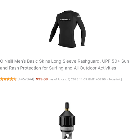
O'Neill Men’s Basic Skins Long Sleeve Rashguard, UPF 50+ Sun
and Rash Protection for Surfing and All Outdoor Activities
(
4457344
)
$39.08
(as of Agosto 7, 2026 14:09 GMT +00:00 -
More info
)