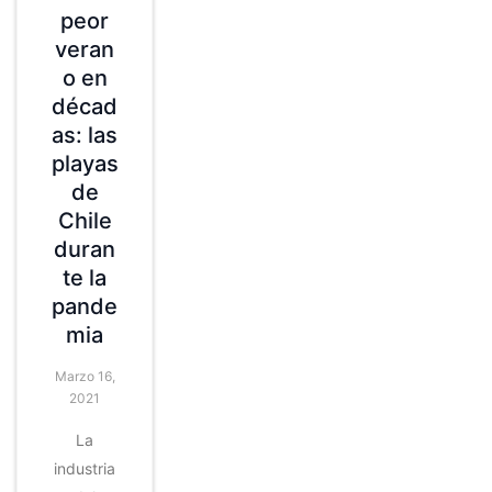
peor
veran
o en
décad
as: las
playas
de
Chile
duran
te la
pande
mia
Marzo 16,
2021
La
industria