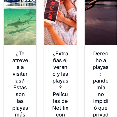
¿Te
¿Extra
Derec
atreve
ñas el
ho a
s a
veran
playas
visitar
o y las
:
las?:
playas
pande
Estas
?
mia
son
Pelícu
no
las
las de
impidi
playas
Netflix
ó que
más
con
privad