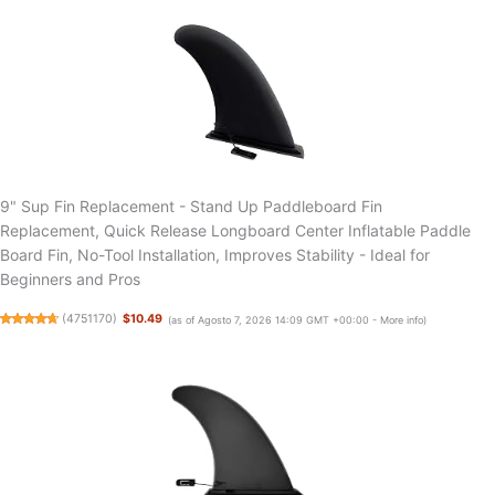
9" Sup Fin Replacement - Stand Up Paddleboard Fin
Replacement, Quick Release Longboard Center Inflatable Paddle
Board Fin, No-Tool Installation, Improves Stability - Ideal for
Beginners and Pros
(
4751170
)
$10.49
(as of Agosto 7, 2026 14:09 GMT +00:00 -
More info
)