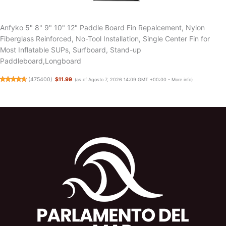
Anfyko 5" 8" 9" 10" 12" Paddle Board Fin Repalcement, Nylon
Fiberglass Reinforced, No-Tool Installation, Single Center Fin for
Most Inflatable SUPs, Surfboard, Stand-up
Paddleboard,Longboard
(
475400
)
$11.99
(as of Agosto 7, 2026 14:09 GMT +00:00 -
More info
)