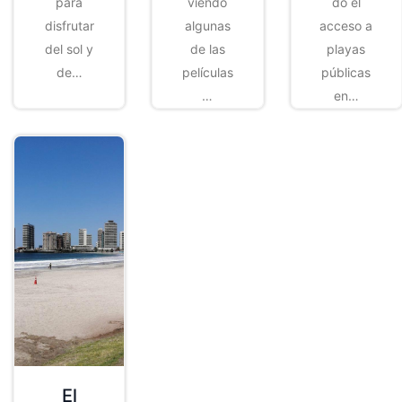
para
viendo
do el
disfrutar
algunas
acceso a
del sol y
de las
playas
de…
películas
públicas
…
en…
El