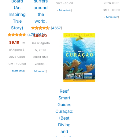
Board
surfers
2026 08:01
GMT +00:00
(An
around
GMT +00:00
-
More info
)
Inspiring
the
-
More info
)
True
world.
Story)
(
4657
)
(
4751963
)
$80.00
$9.19
(as
(as of Agosto
of Agosto 5,
5, 2026
2026 08:01
08:01 GMT
GMT +00:00
+00:00 -
-
More info
)
More info
)
Reef
Smart
Guides
Curaçao:
(Best
Diving
and