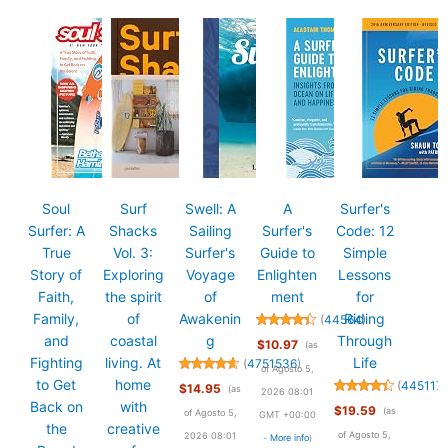
Soul
Surf
Swell: A
A
Surfer's
Surfer: A
Shacks
Sailing
Surfer's
Code: 12
True
Vol. 3:
Surfer's
Guide to
Simple
Story of
Exploring
Voyage
Enlighten
Lessons
Faith,
the spirit
of
ment
for
Family,
of
Awakenin
Riding
(
44564
)
and
coastal
g
Through
$10.97
(as
Fighting
living. At
Life
(
4751536
)
of Agosto 5,
to Get
home
(
445117
)
$14.95
(as
2026 08:01
Back on
with
$19.59
(as
of Agosto 5,
GMT +00:00
the
creative
of Agosto 5,
2026 08:01
-
More info
)