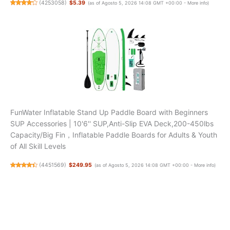
(
4253058
)
$5.39
(as of Agosto 5, 2026 14:08 GMT +00:00 -
More info
)
FunWater Inflatable Stand Up Paddle Board with Beginners
SUP Accessories | 10'6'' SUP,Anti-Slip EVA Deck,200-450lbs
Capacity/Big Fin，Inflatable Paddle Boards for Adults & Youth
of All Skill Levels
(
4451569
)
$249.95
(as of Agosto 5, 2026 14:08 GMT +00:00 -
More info
)