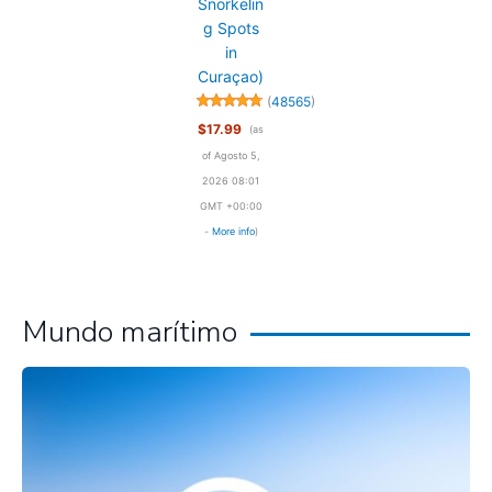
Snorkelin
g Spots
in
Curaçao)
(
48565
)
$17.99
(as
of Agosto 5,
2026 08:01
GMT +00:00
-
More info
)
Mundo marítimo