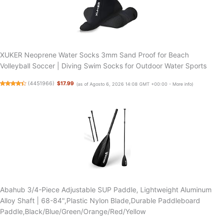
XUKER Neoprene Water Socks 3mm Sand Proof for Beach
Volleyball Soccer | Diving Swim Socks for Outdoor Water Sports
(
4451966
)
$17.99
(as of Agosto 6, 2026 14:08 GMT +00:00 -
More info
)
Abahub 3/4-Piece Adjustable SUP Paddle, Lightweight Aluminum
Alloy Shaft | 68-84",Plastic Nylon Blade,Durable Paddleboard
Paddle,Black/Blue/Green/Orange/Red/Yellow