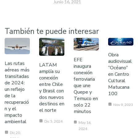
Junio 16, 2021
También te puede interesar
Obra
EFE
audiovisual
Las rutas
LATAM
inaugura
“Océano”
aéreas más
amplía su
conexión
en Centro
transitadas
conexión
ferroviaria
Cultural
de 2024:
entre Chile
que une
Matucana
un reflejo
y Brasil con
Quepe y
100
de la
dos nuevos
Temuco en
recuperació
destinos en
solo 22
Nov 9, 2023
n y el
el norte
minutos
impacto
ambiental
Dic 5, 2024
May 16,
2024
Dic 20,