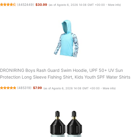
(
4452449
)
$30.99
(as of Agosto 6, 2026 14:08 GMT +00:00 -
More info
)
DRONIRING Boys Rash Guard Swim Hoodie, UPF 50+ UV Sun
Protection Long Sleeve Fishing Shirt, Kids Youth SPF Water Shirts
(
485319
)
$7.99
(as of Agosto 6, 2026 14:08 GMT +00:00 -
More info
)