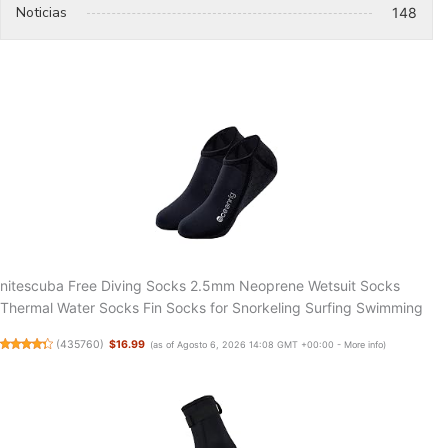
Noticias
148
nitescuba Free Diving Socks 2.5mm Neoprene Wetsuit Socks
Thermal Water Socks Fin Socks for Snorkeling Surfing Swimming
(
435760
)
$16.99
(as of Agosto 6, 2026 14:08 GMT +00:00 -
More info
)