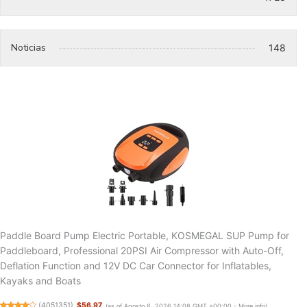
Noticias
148
Paddle Board Pump Electric Portable, KOSMEGAL SUP Pump for
Paddleboard, Professional 20PSI Air Compressor with Auto-Off,
Deflation Function and 12V DC Car Connector for Inflatables,
Kayaks and Boats
(
4051351
)
$56.97
(as of Agosto 6, 2026 14:08 GMT +00:00 -
More info
)