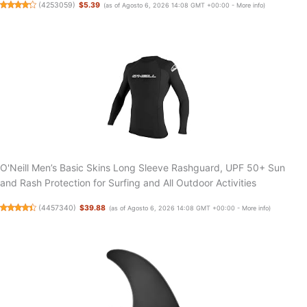
(
4253059
)
$5.39
(as of Agosto 6, 2026 14:08 GMT +00:00 -
More info
)
O'Neill Men’s Basic Skins Long Sleeve Rashguard, UPF 50+ Sun
and Rash Protection for Surfing and All Outdoor Activities
(
4457340
)
$39.88
(as of Agosto 6, 2026 14:08 GMT +00:00 -
More info
)