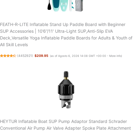
FEATH-R-LITE Inflatable Stand Up Paddle Board with Beginner
SUP Accessories | 10’6’’/11' Ultra-Light SUP,Anti-Slip EVA
Deck,Versatile Yoga Inflatable Paddle Boards for Adults & Youth of
All Skill Levels
(
4452921
)
$209.95
(as of Agosto 6, 2026 14:08 GMT +00:00 -
More info
)
HEYTUR Inflatable Boat SUP Pump Adaptor Standard Schrader
Conventional Air Pump Air Valve Adapter Spoke Plate Attachment