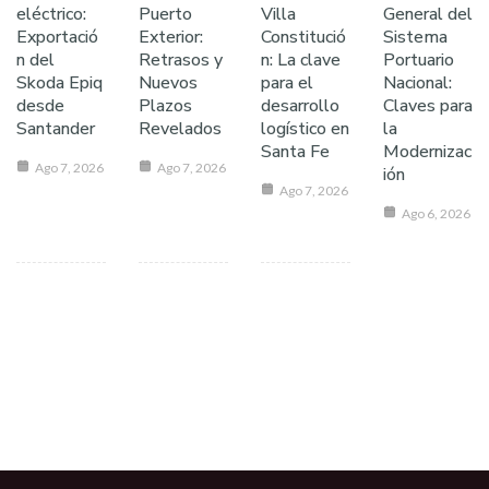
eléctrico:
Puerto
Villa
General del
Exportació
Exterior:
Constitució
Sistema
n del
Retrasos y
n: La clave
Portuario
Skoda Epiq
Nuevos
para el
Nacional:
desde
Plazos
desarrollo
Claves para
Santander
Revelados
logístico en
la
Santa Fe
Modernizac
Ago 7, 2026
Ago 7, 2026
ión
Ago 7, 2026
Ago 6, 2026