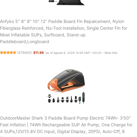
Anfyko 5" 8" 9" 10" 12" Paddle Board Fin Repalcement, Nylon
Fiberglass Reinforced, No-Tool Installation, Single Center Fin for
Most Inflatable SUPs, Surfboard, Stand-up
Paddleboard,Longboard
(
475400
)
$11.99
(as of Agosto 6, 2026 14:08 GMT +00:00 -
More info
)
OutdoorMaster Shark 3 Paddle Board Pump Electric 74Wh- 3'50"
Fast Inflation | 74Wh Rechargeable SUP Air Pump, One Charge for
4 SUPs,12V/15.8V DC Input, Digital Display, 20PSI, Auto-Off, 8