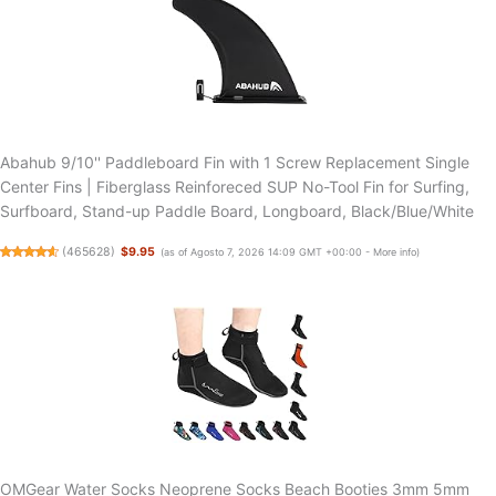
Abahub 9/10'' Paddleboard Fin with 1 Screw Replacement Single
Center Fins | Fiberglass Reinforeced SUP No-Tool Fin for Surfing,
Surfboard, Stand-up Paddle Board, Longboard, Black/Blue/White
(
465628
)
$9.95
(as of Agosto 7, 2026 14:09 GMT +00:00 -
More info
)
OMGear Water Socks Neoprene Socks Beach Booties 3mm 5mm