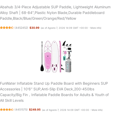
Abahub 3/4-Piece Adjustable SUP Paddle, Lightweight Aluminum
Alloy Shaft | 68-84",Plastic Nylon Blade,Durable Paddleboard
Paddle,Black/Blue/Green/Orange/Red/Yellow
(
4452452
)
$30.99
(as of Agosto 7, 2026 14:09 GMT +00:00 -
More info
)
FunWater Inflatable Stand Up Paddle Board with Beginners SUP
Accessories | 10'6'' SUP,Anti-Slip EVA Deck,200-450lbs
Capacity/Big Fin，Inflatable Paddle Boards for Adults & Youth of
All Skill Levels
(
4451575
)
$249.95
(as of Agosto 7, 2026 14:09 GMT +00:00 -
More info
)