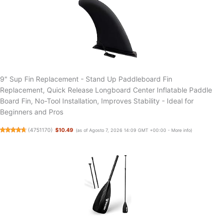
9" Sup Fin Replacement - Stand Up Paddleboard Fin
Replacement, Quick Release Longboard Center Inflatable Paddle
Board Fin, No-Tool Installation, Improves Stability - Ideal for
Beginners and Pros
(
4751170
)
$10.49
(as of Agosto 7, 2026 14:09 GMT +00:00 -
More info
)