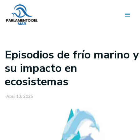
Ir
al
contenido
Episodios de frío marino y
su impacto en
ecosistemas
Abril 13, 2025