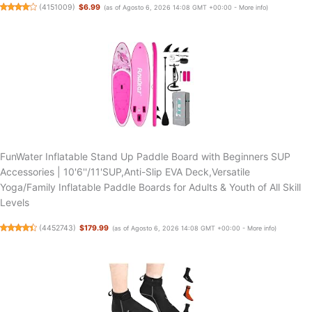
(
4151009
)
$6.99
(as of Agosto 6, 2026 14:08 GMT +00:00 -
More info
)
FunWater Inflatable Stand Up Paddle Board with Beginners SUP
Accessories | 10'6''/11'SUP,Anti-Slip EVA Deck,Versatile
Yoga/Family Inflatable Paddle Boards for Adults & Youth of All Skill
Levels
(
4452743
)
$179.99
(as of Agosto 6, 2026 14:08 GMT +00:00 -
More info
)