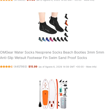
OMGear Water Socks Neoprene Socks Beach Booties 3mm 5mm
Anti-Slip Wetsuit Footwear Fin Swim Sand Proof Socks
(
4457993
)
$15.99
(as of Agosto 6, 2026 14:08 GMT +00:00 -
More info
)