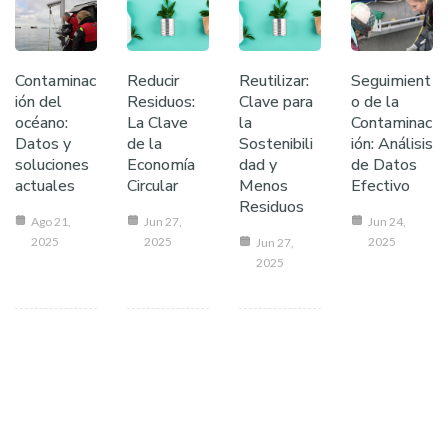
Contaminac
Reducir
Reutilizar:
Seguimient
ión del
Residuos:
Clave para
o de la
océano:
La Clave
la
Contaminac
Datos y
de la
Sostenibili
ión: Análisis
soluciones
Economía
dad y
de Datos
actuales
Circular
Menos
Efectivo
Residuos
Ago 21,
Jun 27,
Jun 24,
2025
2025
2025
Jun 27,
2025