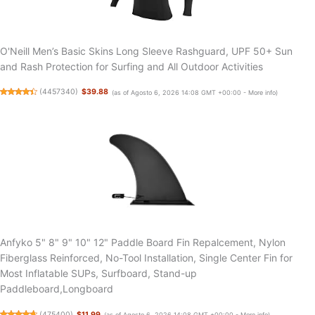
O'Neill Men’s Basic Skins Long Sleeve Rashguard, UPF 50+ Sun
and Rash Protection for Surfing and All Outdoor Activities
(
4457340
)
$39.88
(as of Agosto 6, 2026 14:08 GMT +00:00 -
More info
)
Anfyko 5" 8" 9" 10" 12" Paddle Board Fin Repalcement, Nylon
Fiberglass Reinforced, No-Tool Installation, Single Center Fin for
Most Inflatable SUPs, Surfboard, Stand-up
Paddleboard,Longboard
(
475400
)
$11.99
(as of Agosto 6, 2026 14:08 GMT +00:00 -
More info
)