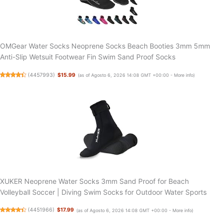
OMGear Water Socks Neoprene Socks Beach Booties 3mm 5mm
Anti-Slip Wetsuit Footwear Fin Swim Sand Proof Socks
(
4457993
)
$15.99
(as of Agosto 6, 2026 14:08 GMT +00:00 -
More info
)
XUKER Neoprene Water Socks 3mm Sand Proof for Beach
Volleyball Soccer | Diving Swim Socks for Outdoor Water Sports
(
4451966
)
$17.99
(as of Agosto 6, 2026 14:08 GMT +00:00 -
More info
)