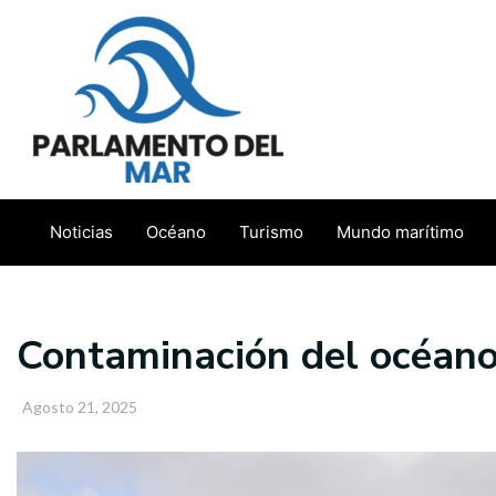
Ir
al
contenido
Noticias
Océano
Turismo
Mundo marítimo
Contaminación del océano
Agosto 21, 2025