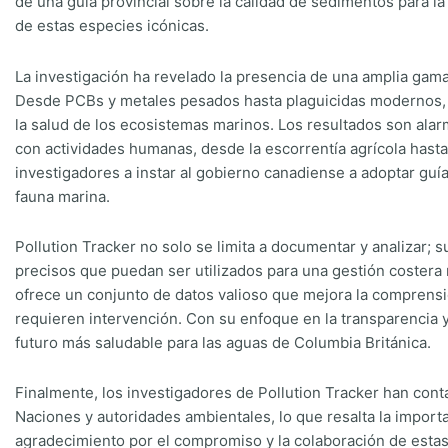
de una guía provincial sobre la calidad de sedimentos para la
de estas especies icónicas.
La investigación ha revelado la presencia de una amplia gam
Desde PCBs y metales pesados hasta plaguicidas modernos, 
la salud de los ecosistemas marinos. Los resultados son ala
con actividades humanas, desde la escorrentía agrícola hasta
investigadores a instar al gobierno canadiense a adoptar guías
fauna marina.
Pollution Tracker no solo se limita a documentar y analizar; 
precisos que puedan ser utilizados para una gestión costera 
ofrece un conjunto de datos valioso que mejora la comprensió
requieren intervención. Con su enfoque en la transparencia y
futuro más saludable para las aguas de Columbia Británica.
Finalmente, los investigadores de Pollution Tracker han cont
Naciones y autoridades ambientales, lo que resalta la importa
agradecimiento por el compromiso y la colaboración de estas e