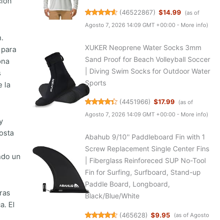
ción
(
46522867
)
$14.99
(as of
Agosto 7, 2026 14:09 GMT +00:00 -
More info
)
.
XUKER Neoprene Water Socks 3mm
 para
Sand Proof for Beach Volleyball Soccer
ona
| Diving Swim Socks for Outdoor Water
s
Sports
e la
(
4451966
)
$17.99
(as of
Agosto 7, 2026 14:09 GMT +00:00 -
More info
)
y
osta
Abahub 9/10'' Paddleboard Fin with 1
e
Screw Replacement Single Center Fins
ndo un
| Fiberglass Reinforeced SUP No-Tool
Fin for Surfing, Surfboard, Stand-up
Paddle Board, Longboard,
ras
Black/Blue/White
a. El
(
465628
)
$9.95
(as of Agosto