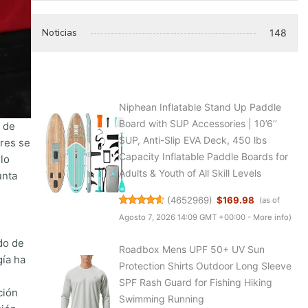
Noticias
148
Niphean Inflatable Stand Up Paddle
Board with SUP Accessories | 10’6’’
e de
SUP, Anti-Slip EVA Deck, 450 lbs
ores se
Capacity Inflatable Paddle Boards for
lo
Adults & Youth of All Skill Levels
unta
(
4652969
)
$169.98
(as of
Agosto 7, 2026 14:09 GMT +00:00 -
More info
)
do de
Roadbox Mens UPF 50+ UV Sun
gía ha
Protection Shirts Outdoor Long Sleeve
SPF Rash Guard for Fishing Hiking
ción
Swimming Running