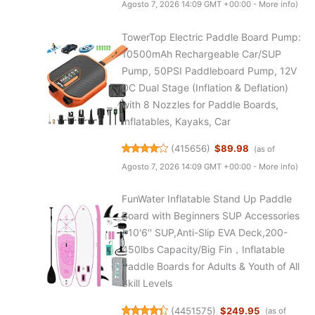
Agosto 7, 2026 14:09 GMT +00:00 -
More info
)
TowerTop Electric Paddle Board Pump:
10500mAh Rechargeable Car/SUP
Pump, 50PSI Paddleboard Pump, 12V
DC Dual Stage (Inflation & Deflation)
with 8 Nozzles for Paddle Boards,
Inflatables, Kayaks, Car
(
415656
)
$89.98
(as of
Agosto 7, 2026 14:09 GMT +00:00 -
More info
)
FunWater Inflatable Stand Up Paddle
Board with Beginners SUP Accessories
| 10'6'' SUP,Anti-Slip EVA Deck,200-
450lbs Capacity/Big Fin，Inflatable
Paddle Boards for Adults & Youth of All
Skill Levels
(
4451575
)
$249.95
(as of