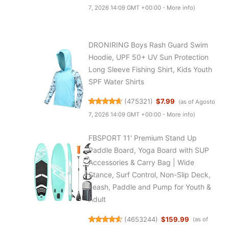
7, 2026 14:09 GMT +00:00 -
More info
)
DRONIRING Boys Rash Guard Swim
Hoodie, UPF 50+ UV Sun Protection
Long Sleeve Fishing Shirt, Kids Youth
SPF Water Shirts
(
475321
)
$7.99
(as of Agosto
7, 2026 14:09 GMT +00:00 -
More info
)
FBSPORT 11' Premium Stand Up
Paddle Board, Yoga Board with SUP
Accessories & Carry Bag | Wide
Stance, Surf Control, Non-Slip Deck,
Leash, Paddle and Pump for Youth &
Adult
(
4653244
)
$159.99
(as of