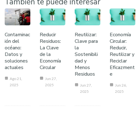
También te puede interesar
Contaminac
Reducir
Reutilizar:
Economía
ión del
Residuos:
Clave para
Circular:
océano:
La Clave
la
Reducir,
Datos y
de la
Sostenibili
Reutilizar y
soluciones
Economía
dad y
Reciclar
actuales
Circular
Menos
Eficazment
Residuos
e
Ago 21,
Jun 27,
2025
2025
Jun 27,
Jun 26,
2025
2025