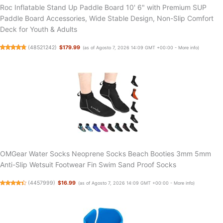
Roc Inflatable Stand Up Paddle Board 10' 6" with Premium SUP
Paddle Board Accessories, Wide Stable Design, Non-Slip Comfort
Deck for Youth & Adults
(
48521242
)
$179.99
(as of Agosto 7, 2026 14:09 GMT +00:00 -
More info
)
OMGear Water Socks Neoprene Socks Beach Booties 3mm 5mm
Anti-Slip Wetsuit Footwear Fin Swim Sand Proof Socks
(
4457999
)
$16.99
(as of Agosto 7, 2026 14:09 GMT +00:00 -
More info
)