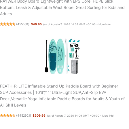
RAYWER Body Board Lightweight with EPS Core, HDPE Slick
Bottom, Leash & Adjustable Wrist Rope, Great Surfing for Kids and
Adults
(
455558
)
$49.95
(as of Agosto 7, 2026 14:09 GMT +00:00 -
More info
)
FEATH-R-LITE Inflatable Stand Up Paddle Board with Beginner
SUP Accessories | 10’6’’/11' Ultra-Light SUP,Anti-Slip EVA
Deck,Versatile Yoga Inflatable Paddle Boards for Adults & Youth of
All Skill Levels
(
4452921
)
$209.95
(as of Agosto 7, 2026 14:09 GMT +00:00 -
More info
)