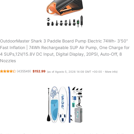
OutdoorMaster Shark 3 Paddle Board Pump Electric 74Wh- 3'50"
Fast Inflation | 74Wh Rechargeable SUP Air Pump, One Charge for
4 SUPs,12V/15.8V DC Input, Digital Display, 20PSI, Auto-Off, 8
Nozzles
(
435549
)
$152.99
(as of Agosto 5, 2026 14:08 GMT +00:00 -
More info
)