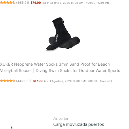
(
465191
)
$74.99
(as of Agosto 5, 2026 14:08 GMT +00:00 -
More info
)
XUKER Neoprene Water Socks 3mm Sand Proof for Beach
Volleyball Soccer | Diving Swim Socks for Outdoor Water Sports
(
4451965
)
$17.99
(as of Agosto 5, 2026 14:08 GMT +00:00 -
More info
)
Anterior
Carga movilizada puertos