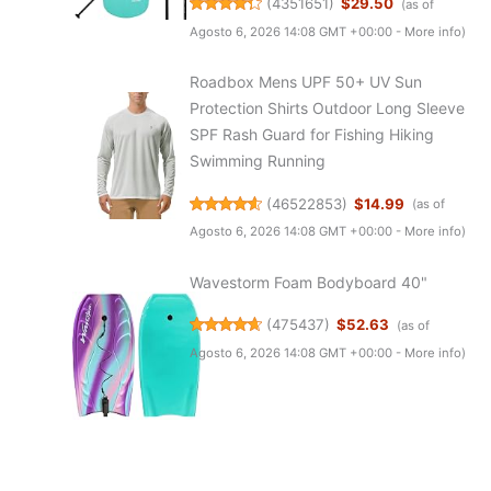
(
4351651
)
$29.50
(as of
Agosto 6, 2026 14:08 GMT +00:00 -
More info
)
Roadbox Mens UPF 50+ UV Sun
Protection Shirts Outdoor Long Sleeve
SPF Rash Guard for Fishing Hiking
Swimming Running
(
46522853
)
$14.99
(as of
Agosto 6, 2026 14:08 GMT +00:00 -
More info
)
Wavestorm Foam Bodyboard 40"
(
475437
)
$52.63
(as of
Agosto 6, 2026 14:08 GMT +00:00 -
More info
)