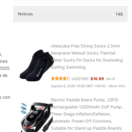
Noticias
148
nitescuba Free Diving Socks 2.5mm
Neoprene Wetsuit Socks Thermal
n,
Water Socks Fin Socks for Snorkeling
ones
Surfing Swimming
2020.
a de
(
435760
)
$16.99
(as of
Agosto 6, 2026 14:08 GMT +00:00 -
More info
)
s con
Electric Paddle Board Pump, 22PSI
Rechargeable 12000mAh SUP Pump,
Theer Stage Inflation/Deflation,
Automatic Power-Off Functions,
Suitable for Stand up Paddle Boards,