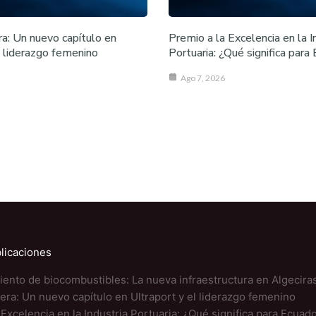
a: Un nuevo capítulo en
Premio a la Excelencia en la I
l liderazgo femenino
Portuaria: ¿Qué significa para
Ago 7, 2026
licaciones
nto de biocombustibles: La nueva infraestructura en Algecira
era: Un nuevo capítulo en Ultraport y el liderazgo femenino
 Excelencia en la Industria Portuaria: ¿Qué significa para Ecuad