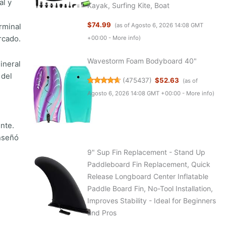
al y
Kayak, Surfing Kite, Boat
$74.99
rminal
(as of Agosto 6, 2026 14:08 GMT
rcado.
+00:00 -
More info
)
Wavestorm Foam Bodyboard 40"
ineral
 del
(
475437
)
$52.63
(as of
Agosto 6, 2026 14:08 GMT +00:00 -
More info
)
ente.
enseñó
9" Sup Fin Replacement - Stand Up
Paddleboard Fin Replacement, Quick
Release Longboard Center Inflatable
Paddle Board Fin, No-Tool Installation,
Improves Stability - Ideal for Beginners
and Pros