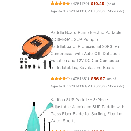
(
4751170
)
$10.49
(as of
Agosto 6, 2026 14:08 GMT +00:00 -
More info
)
Paddle Board Pump Electric Portable,
KOSMEGAL SUP Pump for
Paddleboard, Professional 20PSI Air
Compressor with Auto-Off, Deflation
Function and 12V DC Car Connector
for Inflatables, Kayaks and Boats
(
4051351
)
$56.97
(as of
Agosto 6, 2026 14:08 GMT +00:00 -
More info
)
Karltion SUP Paddle - 3-Piece
Adjustable Aluminium SUP Paddle with
Glass Fiber Blade for Surfing, Floating,
Water Sports