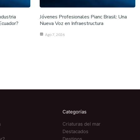
ndustria
Jóvenes Profesionales Pianc Brasil: Una
 Ecuador?
Nueva Voz en Infraestructura
Ago 7, 2026
Categorías
s
Criaturas del mar
Destacados
or?
Destinos