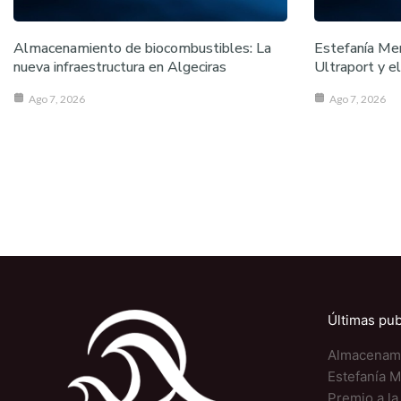
Almacenamiento de biocombustibles: La
Estefanía Mer
nueva infraestructura en Algeciras
Ultraport y e
Ago 7, 2026
Ago 7, 2026
Últimas pub
Almacenamie
Estefanía M
Premio a la