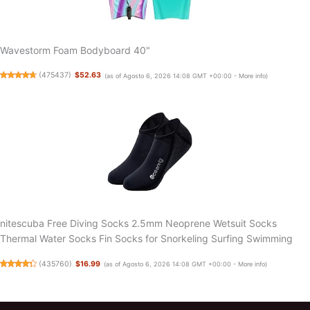
Wavestorm Foam Bodyboard 40"
(
475437
)
$52.63
(as of Agosto 6, 2026 14:08 GMT +00:00 -
More info
)
nitescuba Free Diving Socks 2.5mm Neoprene Wetsuit Socks
Thermal Water Socks Fin Socks for Snorkeling Surfing Swimming
(
435760
)
$16.99
(as of Agosto 6, 2026 14:08 GMT +00:00 -
More info
)