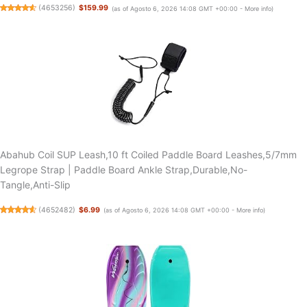
(
4653256
)
$159.99
(as of Agosto 6, 2026 14:08 GMT +00:00 -
More info
)
Abahub Coil SUP Leash,10 ft Coiled Paddle Board Leashes,5/7mm
Legrope Strap | Paddle Board Ankle Strap,Durable,No-
Tangle,Anti-Slip
(
4652482
)
$6.99
(as of Agosto 6, 2026 14:08 GMT +00:00 -
More info
)