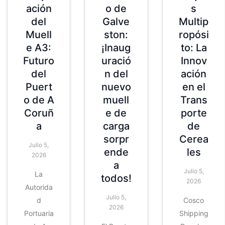
ación
o de
s
del
Galve
Multip
Muell
ston:
ropósi
e A3:
¡Inaug
to: La
Futuro
uració
Innov
del
n del
ación
Puert
nuevo
en el
o de A
muell
Trans
Coruñ
e de
porte
a
carga
de
sorpr
Cerea
Julio 5,
ende
les
2026
a
Julio 5,
La
todos!
2026
Autorida
Julio 5,
d
Cosco
2026
Portuaria
Shipping