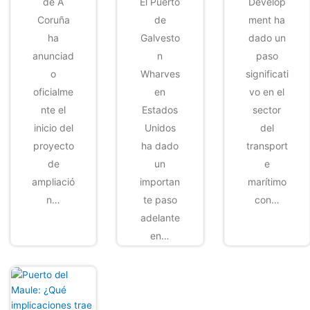
de A
El Puerto
Develop
Coruña
de
ment ha
ha
Galvesto
dado un
anunciad
n
paso
o
Wharves
significati
oficialme
en
vo en el
nte el
Estados
sector
inicio del
Unidos
del
proyecto
ha dado
transport
de
un
e
ampliació
importan
marítimo
n…
te paso
con…
adelante
en…