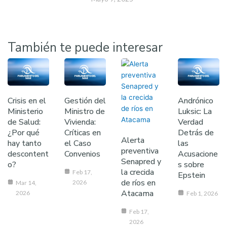
También te puede interesar
Crisis en el
Gestión del
Andrónico
Ministerio
Ministro de
Luksic: La
de Salud:
Vivienda:
Verdad
¿Por qué
Críticas en
Detrás de
Alerta
hay tanto
el Caso
las
preventiva
descontent
Convenios
Acusacione
Senapred y
o?
s sobre
la crecida
Feb 17,
Epstein
de ríos en
2026
Mar 14,
Atacama
2026
Feb 1, 2026
Feb 17,
2026