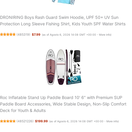
DRONIRING Boys Rash Guard Swim Hoodie, UPF 50+ UV Sun
Protection Long Sleeve Fishing Shirt, Kids Youth SPF Water Shirts
(
485319
)
$7.99
(as of Agosto 6, 2026 14:08 GMT +00:00 -
More info
)
Roc Inflatable Stand Up Paddle Board 10' 6" with Premium SUP
Paddle Board Accessories, Wide Stable Design, Non-Slip Comfort
Deck for Youth & Adults
(
48521226
)
$199.99
(as of Agosto 6, 2026 14:08 GMT +00:00 -
More info
)