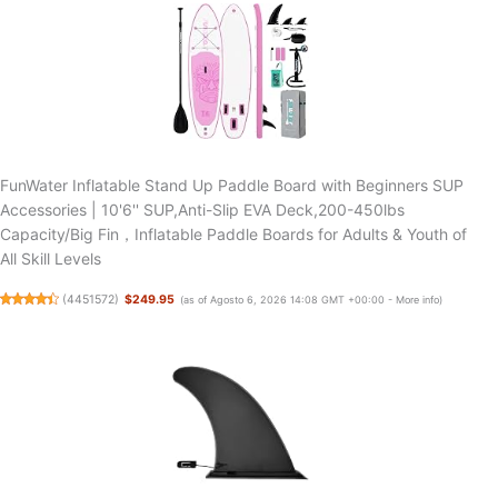
FunWater Inflatable Stand Up Paddle Board with Beginners SUP
Accessories | 10'6'' SUP,Anti-Slip EVA Deck,200-450lbs
Capacity/Big Fin，Inflatable Paddle Boards for Adults & Youth of
All Skill Levels
(
4451572
)
$249.95
(as of Agosto 6, 2026 14:08 GMT +00:00 -
More info
)