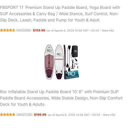
FBSPORT 11' Premium Stand Up Paddle Board, Yoga Board with
SUP Accessories & Carry Bag | Wide Stance, Surf Control, Non-
Slip Deck, Leash, Paddle and Pump for Youth & Adult
(
4653256
)
$159.99
(as of Agosto 6, 2026 14:08 GMT +00:00 -
More info
)
Roc Inflatable Stand Up Paddle Board 10' 6" with Premium SUP
Paddle Board Accessories, Wide Stable Design, Non-Slip Comfort
Deck for Youth & Adults
(
48521226
)
$199.99
(as of Agosto 6, 2026 14:08 GMT +00:00 -
More info
)