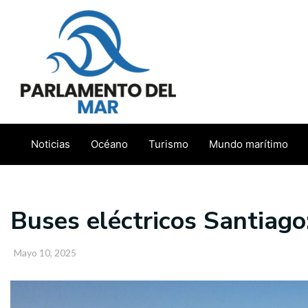
Ir
al
contenido
Noticias
Océano
Turismo
Mundo marítimo
Buses eléctricos Santiag
Mayo 10, 2025