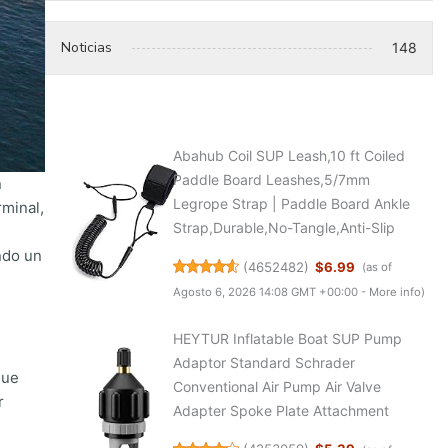
Noticias
148
Abahub Coil SUP Leash,10 ft Coiled
Paddle Board Leashes,5/7mm
n
Legrope Strap | Paddle Board Ankle
rminal,
Strap,Durable,No-Tangle,Anti-Slip
ndo un
(
4652482
)
$6.99
(as of
Agosto 6, 2026 14:08 GMT +00:00 -
More info
)
HEYTUR Inflatable Boat SUP Pump
Adaptor Standard Schrader
que
Conventional Air Pump Air Valve
r
Adapter Spoke Plate Attachment