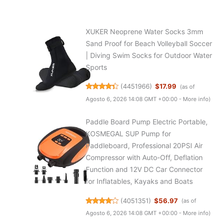
XUKER Neoprene Water Socks 3mm
Sand Proof for Beach Volleyball Soccer
| Diving Swim Socks for Outdoor Water
Sports
(
4451966
)
$17.99
(as of
Agosto 6, 2026 14:08 GMT +00:00 -
More info
)
Paddle Board Pump Electric Portable,
KOSMEGAL SUP Pump for
Paddleboard, Professional 20PSI Air
Compressor with Auto-Off, Deflation
Function and 12V DC Car Connector
for Inflatables, Kayaks and Boats
(
4051351
)
$56.97
(as of
Agosto 6, 2026 14:08 GMT +00:00 -
More info
)