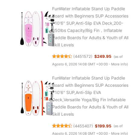
FunWater Inflatable Stand Up Paddle
Board with Beginners SUP Accessories
| 10'6'' SUP,Anti-Slip EVA Deck,200-
450lbs Capacity/Big Fin，Inflatable
Paddle Boards for Adults & Youth of All
Skill Levels
(
4451572
)
$249.95
(as of
Agosto 6, 2026 14:08 GMT +00:00 -
More info
)
FunWater Inflatable Stand Up Paddle
Board with Beginners SUP Accessories
| 10'6'' SUP,Anti-Slip EVA
Deck,Versatile Yoga/Big Fin Inflatable
Paddle Boards for Adults & Youth of All
Skill Levels
(
4455407
)
$199.95
(as of
Agosto 6, 2026 14:08 GMT +00:00 -
More info
)