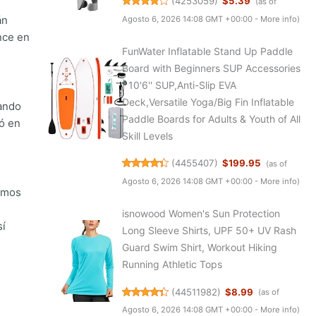
(
4253059
)
$5.39
(as of
án
Agosto 6, 2026 14:08 GMT +00:00 -
More info
)
nce en
FunWater Inflatable Stand Up Paddle
Board with Beginners SUP Accessories
| 10'6'' SUP,Anti-Slip EVA
Deck,Versatile Yoga/Big Fin Inflatable
mando
Paddle Boards for Adults & Youth of All
ó en
Skill Levels
(
4455407
)
$199.95
(as of
Agosto 6, 2026 14:08 GMT +00:00 -
More info
)
timos
isnowood Women's Sun Protection
sí
Long Sleeve Shirts, UPF 50+ UV Rash
Guard Swim Shirt, Workout Hiking
Running Athletic Tops
(
44511982
)
$8.99
(as of
Agosto 6, 2026 14:08 GMT +00:00 -
More info
)