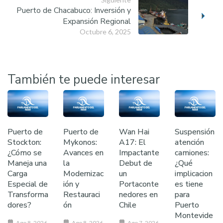
Puerto de Chacabuco: Inversión y
Expansión Regional
Octubre 6, 2025
También te puede interesar
Puerto de
Puerto de
Wan Hai
Suspensión
Stockton:
Mykonos:
A17: El
atención
¿Cómo se
Avances en
Impactante
camiones:
Maneja una
la
Debut de
¿Qué
Carga
Modernizac
un
implicacion
Especial de
ión y
Portaconte
es tiene
Transforma
Restauraci
nedores en
para
dores?
ón
Chile
Puerto
Montevide
Ago 8, 2026
Ago 8, 2026
Ago 7, 2026