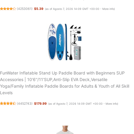
(
4253061
)
$5.39
(as of Agosto 7, 2026 14:09 GMT +00:00 -
More info
)
FunWater Inflatable Stand Up Paddle Board with Beginners SUP
Accessories | 10'6''/11'SUP,Anti-Slip EVA Deck,Versatile
Yoga/Family Inflatable Paddle Boards for Adults & Youth of All Skill
Levels
(
4452743
)
$179.99
(as of Agosto 7, 2026 14:09 GMT +00:00 -
More info
)