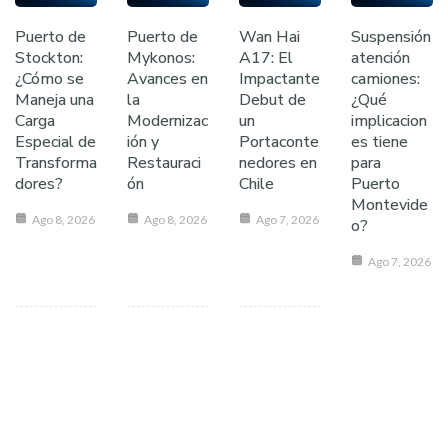
Puerto de
Puerto de
Wan Hai
Suspensión
Stockton:
Mykonos:
A17: El
atención
¿Cómo se
Avances en
Impactante
camiones:
Maneja una
la
Debut de
¿Qué
Carga
Modernizac
un
implicacion
Especial de
ión y
Portaconte
es tiene
Transforma
Restauraci
nedores en
para
dores?
ón
Chile
Puerto
Montevide
Ago 8, 2026
Ago 8, 2026
Ago 7, 2026
o?
Ago 7, 2026