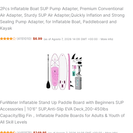
2Pcs Inflatable Boat SUP Pump Adapter, Premium Conventional
Air Adapter, Sturdy SUP Air Adapter,Quickly Inflation and Strong
Sealing Pump Adapter, for Inflatable Boat, Paddleboard and
Kayak
(
4151010
)
$6.99
(as of Agosto 7, 2026 14:09 GMT +00:00 -
More info
)
FunWater Inflatable Stand Up Paddle Board with Beginners SUP
Accessories | 10'6'' SUP,Anti-Slip EVA Deck,200-450lbs
Capacity/Big Fin，Inflatable Paddle Boards for Adults & Youth of
All Skill Levels
(
4451575
)
$249.95
(as of Agosto 7, 2026 14:09 GMT +00:00 -
More info
)