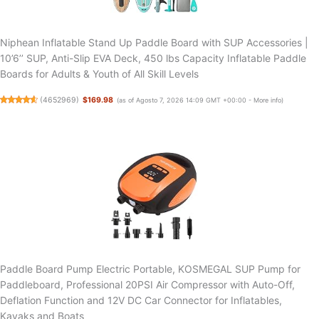
Niphean Inflatable Stand Up Paddle Board with SUP Accessories |
10’6’’ SUP, Anti-Slip EVA Deck, 450 lbs Capacity Inflatable Paddle
Boards for Adults & Youth of All Skill Levels
(
4652969
)
$169.98
(as of Agosto 7, 2026 14:09 GMT +00:00 -
More info
)
Paddle Board Pump Electric Portable, KOSMEGAL SUP Pump for
Paddleboard, Professional 20PSI Air Compressor with Auto-Off,
Deflation Function and 12V DC Car Connector for Inflatables,
Kayaks and Boats