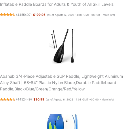
Inflatable Paddle Boards for Adults & Youth of All Skill Levels
(
4455407
)
$199.95
(as of Agosto 6, 2026 14:08 GMT +00:00 -
More info
)
Abahub 3/4-Piece Adjustable SUP Paddle, Lightweight Aluminum
Alloy Shaft | 68-84",Plastic Nylon Blade,Durable Paddleboard
Paddle,Black/Blue/Green/Orange/Red/Yellow
(
4452449
)
$30.99
(as of Agosto 6, 2026 14:08 GMT +00:00 -
More info
)