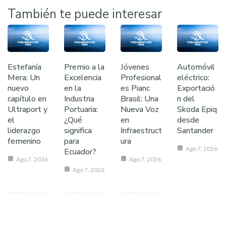
También te puede interesar
Estefanía
Premio a la
Jóvenes
Automóvil
Mera: Un
Excelencia
Profesional
eléctrico:
nuevo
en la
es Pianc
Exportació
capítulo en
Industria
Brasil: Una
n del
Ultraport y
Portuaria:
Nueva Voz
Skoda Epiq
el
¿Qué
en
desde
liderazgo
significa
Infraestruct
Santander
femenino
para
ura
Ago 7, 2026
Ecuador?
Ago 7, 2026
Ago 7, 2026
Ago 7, 2026