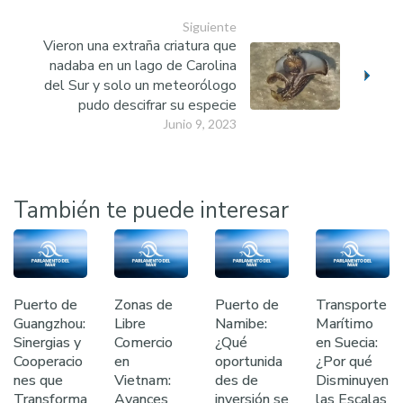
Siguiente
Vieron una extraña criatura que
nadaba en un lago de Carolina
del Sur y solo un meteorólogo
pudo descifrar su especie
Junio 9, 2023
También te puede interesar
Puerto de
Zonas de
Puerto de
Transporte
Guangzhou:
Libre
Namibe:
Marítimo
Sinergias y
Comercio
¿Qué
en Suecia:
Cooperacio
en
oportunida
¿Por qué
nes que
Vietnam:
des de
Disminuyen
Transforma
Avances
inversión se
las Escalas