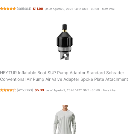
(
465404
)
$11.99
(as of Agosto 9, 2026 14:12 GMT +00:00 -
More info
)
HEYTUR Inflatable Boat SUP Pump Adaptor Standard Schrader
Conventional Air Pump Air Valve Adapter Spoke Plate Attachment
(
4253063
)
$5.39
(as of Agosto 9, 2026 14:12 GMT +00:00 -
More info
)