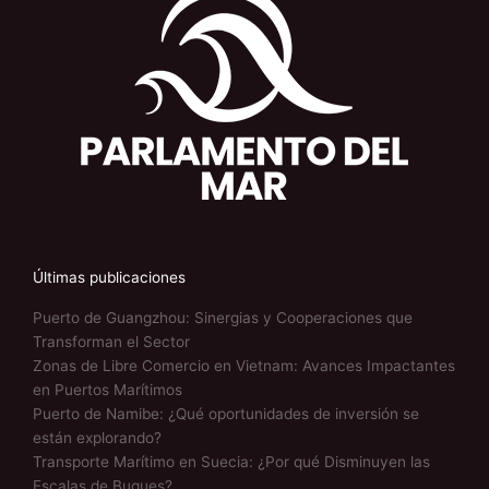
Últimas publicaciones
Puerto de Guangzhou: Sinergias y Cooperaciones que
Transforman el Sector
Zonas de Libre Comercio en Vietnam: Avances Impactantes
en Puertos Marítimos
Puerto de Namibe: ¿Qué oportunidades de inversión se
están explorando?
Transporte Marítimo en Suecia: ¿Por qué Disminuyen las
Escalas de Buques?