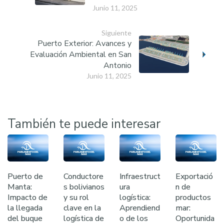
Junio 11, 2025
Siguiente
Puerto Exterior: Avances y
Evaluación Ambiental en San
Antonio
Junio 11, 2025
También te puede interesar
Puerto de
Conductore
Infraestruct
Exportació
Manta:
s bolivianos
ura
n de
Impacto de
y su rol
logística:
productos
la llegada
clave en la
Aprendiend
mar:
del buque
logística de
o de los
Oportunida