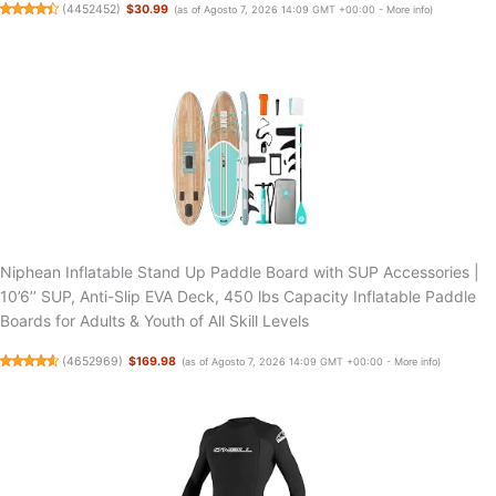
(
4452452
)
$30.99
(as of Agosto 7, 2026 14:09 GMT +00:00 -
More info
)
Niphean Inflatable Stand Up Paddle Board with SUP Accessories |
10’6’’ SUP, Anti-Slip EVA Deck, 450 lbs Capacity Inflatable Paddle
Boards for Adults & Youth of All Skill Levels
(
4652969
)
$169.98
(as of Agosto 7, 2026 14:09 GMT +00:00 -
More info
)