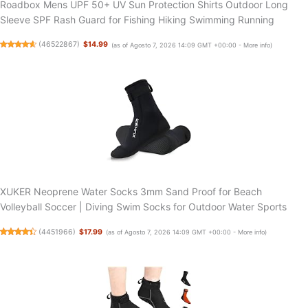
Roadbox Mens UPF 50+ UV Sun Protection Shirts Outdoor Long
Sleeve SPF Rash Guard for Fishing Hiking Swimming Running
(
46522867
)
$14.99
(as of Agosto 7, 2026 14:09 GMT +00:00 -
More info
)
XUKER Neoprene Water Socks 3mm Sand Proof for Beach
Volleyball Soccer | Diving Swim Socks for Outdoor Water Sports
(
4451966
)
$17.99
(as of Agosto 7, 2026 14:09 GMT +00:00 -
More info
)