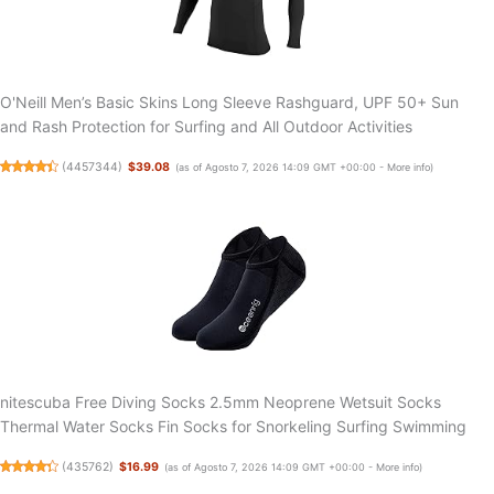
O'Neill Men’s Basic Skins Long Sleeve Rashguard, UPF 50+ Sun
and Rash Protection for Surfing and All Outdoor Activities
(
4457344
)
$39.08
(as of Agosto 7, 2026 14:09 GMT +00:00 -
More info
)
nitescuba Free Diving Socks 2.5mm Neoprene Wetsuit Socks
Thermal Water Socks Fin Socks for Snorkeling Surfing Swimming
(
435762
)
$16.99
(as of Agosto 7, 2026 14:09 GMT +00:00 -
More info
)