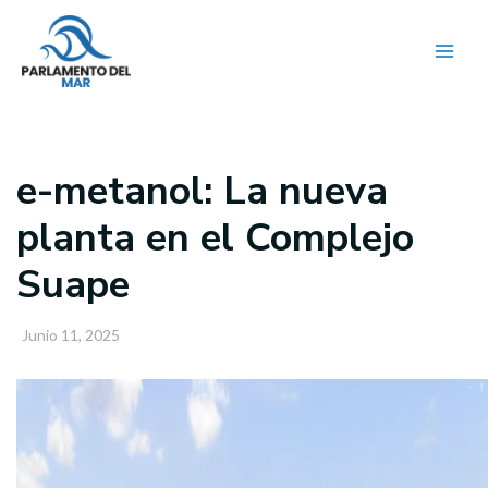
Ir
al
contenido
e-metanol: La nueva
planta en el Complejo
Suape
Junio 11, 2025