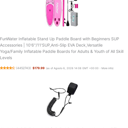
FunWater Inflatable Stand Up Paddle Board with Beginners SUP
Accessories | 10'6''/11'SUP,Anti-Slip EVA Deck,Versatile
Yoga/Family Inflatable Paddle Boards for Adults & Youth of All Skill
Levels
(
4452743
)
$179.99
(as of Agosto 6, 2026 14:08 GMT +00:00 -
More info
)