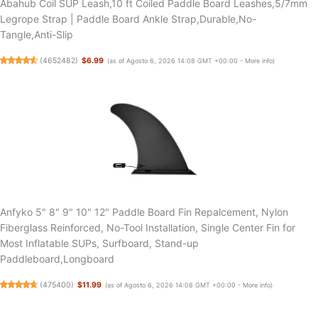
Abahub Coil SUP Leash,10 ft Coiled Paddle Board Leashes,5/7mm
Legrope Strap | Paddle Board Ankle Strap,Durable,No-
Tangle,Anti-Slip
(
4652482
)
$6.99
(as of Agosto 6, 2026 14:08 GMT +00:00 -
More info
)
Anfyko 5" 8" 9" 10" 12" Paddle Board Fin Repalcement, Nylon
Fiberglass Reinforced, No-Tool Installation, Single Center Fin for
Most Inflatable SUPs, Surfboard, Stand-up
Paddleboard,Longboard
(
475400
)
$11.99
(as of Agosto 6, 2026 14:08 GMT +00:00 -
More info
)