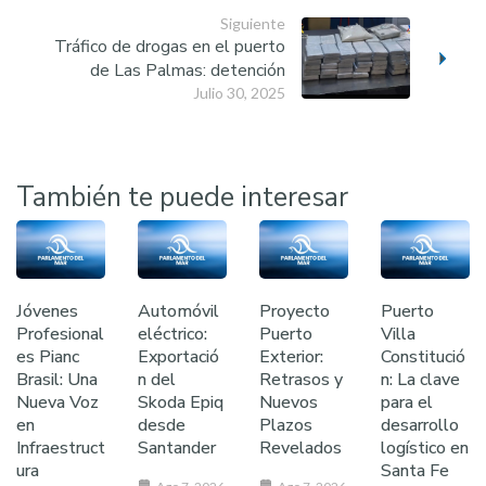
Siguiente
Tráfico de drogas en el puerto
de Las Palmas: detención
Julio 30, 2025
También te puede interesar
Jóvenes
Automóvil
Proyecto
Puerto
Profesional
eléctrico:
Puerto
Villa
es Pianc
Exportació
Exterior:
Constitució
Brasil: Una
n del
Retrasos y
n: La clave
Nueva Voz
Skoda Epiq
Nuevos
para el
en
desde
Plazos
desarrollo
Infraestruct
Santander
Revelados
logístico en
ura
Santa Fe