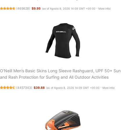
(
465628
)
$9.95
(as of Agosto 8, 2026 14:09 GMT +00:00 -
More info
)
O'Neill Men’s Basic Skins Long Sleeve Rashguard, UPF 50+ Sun
and Rash Protection for Surfing and All Outdoor Activities
(
4457343
)
$39.88
(as of Agosto 8, 2026 14:09 GMT +00:00 -
More info
)