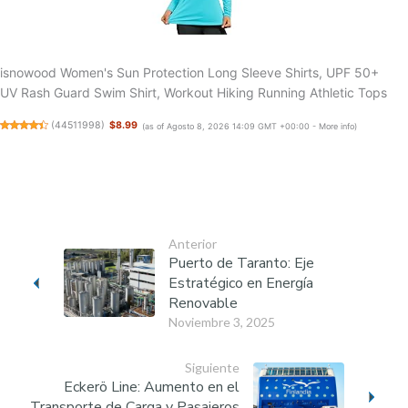
isnowood Women's Sun Protection Long Sleeve Shirts, UPF 50+
UV Rash Guard Swim Shirt, Workout Hiking Running Athletic Tops
(
44511998
)
$8.99
(as of Agosto 8, 2026 14:09 GMT +00:00 -
More info
)
Anterior
Puerto de Taranto: Eje
Estratégico en Energía
Renovable
Noviembre 3, 2025
Siguiente
Eckerö Line: Aumento en el
Transporte de Carga y Pasajeros