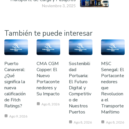
Noviembre 3, 2025
También te puede interesar
Puerto
CMA CGM
Sostenibili
MSC
Canaveral:
Copper: El
dad
Senegal: El
¿Qué
Nuevo
Portuaria:
Portaconte
significa la
Portaconte
El Futuro
nedores
nueva
nedores y
Digital y
que
calificación
Su Impacto
Competitiv
Revolucion
de Fitch
o de
a el
Ago 8, 2026
Ratings?
Nuestros
Transporte
Puertos
Marítimo
Ago 9, 2026
Ago 8, 2026
Ago 8, 2026