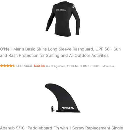
O'Neill Men’s Basic Skins Long Sleeve Rashguard, UPF 50+ Sun
and Rash Protection for Surfing and All Outdoor Activities
(
4457343
)
$39.88
(as of Agosto 8, 2026 14:09 GMT +00:00 -
More info
)
Abahub 9/10'' Paddleboard Fin with 1 Screw Replacement Single