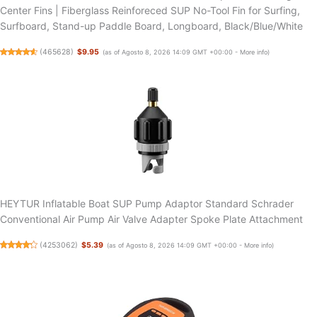
Center Fins | Fiberglass Reinforeced SUP No-Tool Fin for Surfing,
Surfboard, Stand-up Paddle Board, Longboard, Black/Blue/White
(
465628
)
$9.95
(as of Agosto 8, 2026 14:09 GMT +00:00 -
More info
)
HEYTUR Inflatable Boat SUP Pump Adaptor Standard Schrader
Conventional Air Pump Air Valve Adapter Spoke Plate Attachment
(
4253062
)
$5.39
(as of Agosto 8, 2026 14:09 GMT +00:00 -
More info
)