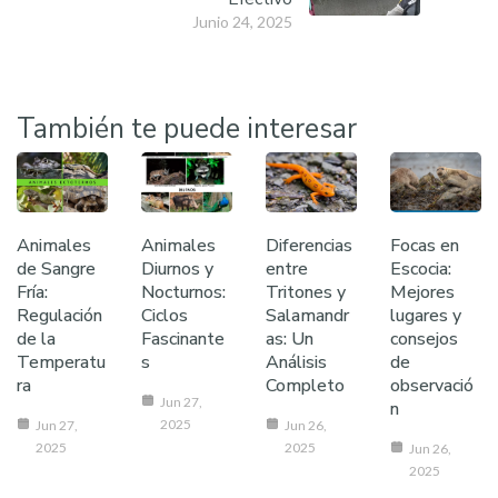
Junio 24, 2025
También te puede interesar
Animales
Animales
Diferencias
Focas en
de Sangre
Diurnos y
entre
Escocia:
Fría:
Nocturnos:
Tritones y
Mejores
Regulación
Ciclos
Salamandr
lugares y
de la
Fascinante
as: Un
consejos
Temperatu
s
Análisis
de
ra
Completo
observació
Jun 27,
n
2025
Jun 27,
Jun 26,
2025
2025
Jun 26,
2025