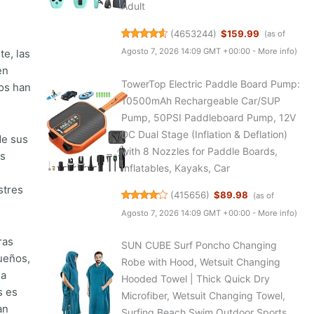
Adult
(
4653244
)
$159.99
(as of
Agosto 7, 2026 14:09 GMT +00:00 -
More info
)
te, las
en
TowerTop Electric Paddle Board Pump:
pos han
10500mAh Rechargeable Car/SUP
Pump, 50PSI Paddleboard Pump, 12V
DC Dual Stage (Inflation & Deflation)
de sus
with 8 Nozzles for Paddle Boards,
es
Inflatables, Kayaks, Car
stres
(
415656
)
$89.98
(as of
Agosto 7, 2026 14:09 GMT +00:00 -
More info
)
ras
SUN CUBE Surf Poncho Changing
ueños,
Robe with Hood, Wetsuit Changing
la
Hooded Towel | Thick Quick Dry
s es
Microfiber, Wetsuit Changing Towel,
an
Surfing Beach Swim Outdoor Sports