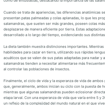
como de entusiastas, destacando la importancia de las salama
Cuando se trata de apariencias, las diferencias anatómicas s
presentan patas palmeadas y colas aplanadas, lo que les prop
salamandras, que suelen ser más grandes, poseen colas más l
desplazarse de manera eficiente por tierra. Estas adaptacione
desarrollado a lo largo del tiempo, evidenciando sus distinta
La dieta también muestra distinciones importantes. Mientra
habilidades para cazar en tierra, utilizando sus rápidas lengu
acuáticos que se valen de sus patas adaptadas para nadar y 
salamandras tienden a necesitar alimentarse más frecuenteme
al controlar las poblaciones de insectos.
Finalmente, el ciclo de vida y la esperanza de vida de ambos
que, generalmente, ambos inician su ciclo con la puesta de 
mientras que algunas salamandras pueden eclosionar directa
etapa larval. Con una esperanza de vida que varía entre 5 y 2
un reflejo de la complejidad del mundo natural en el que vive