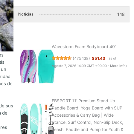
Noticias
148
Wavestorm Foam Bodyboard 40"
es
(
475438
)
$51.43
(as of
más
Agosto 7, 2026 14:09 GMT +00:00 -
More info
)
 un
ridad
ones de
FBSPORT 11' Premium Stand Up
 de sus
Paddle Board, Yoga Board with SUP
a de
Accessories & Carry Bag | Wide
Stance, Surf Control, Non-Slip Deck,
ores
Leash, Paddle and Pump for Youth &