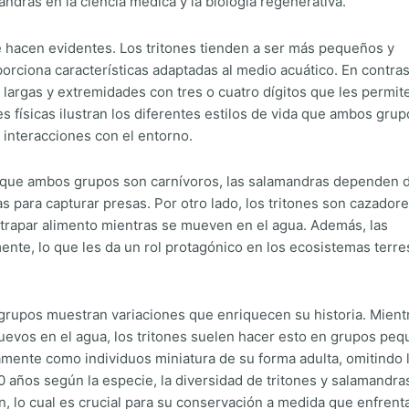
ndras en la ciencia médica y la biología regenerativa.
e hacen evidentes. Los tritones tienden a ser más pequeños y
orciona características adaptadas al medio acuático. En contras
argas y extremidades con tres o cuatro dígitos que les permit
s físicas ilustran los diferentes estilos de vida que ambos gru
s interacciones con el entorno.
s que ambos grupos son carnívoros, las salamandras dependen 
as para capturar presas. Por otro lado, los tritones son cazador
atrapar alimento mientras se mueven en el agua. Además, las
nte, lo que les da un rol protagónico en los ecosistemas terre
 grupos muestran variaciones que enriquecen su historia. Mient
huevos en el agua, los tritones suelen hacer esto en grupos peq
mente como individuos miniatura de su forma adulta, omitindo 
0 años según la especie, la diversidad de tritones y salamandra
n, lo cual es crucial para su conservación a medida que enfrent