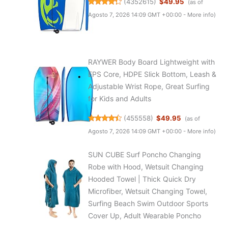
(
4352615
)
$49.95
(as of
Agosto 7, 2026 14:09 GMT +00:00 -
More info
)
RAYWER Body Board Lightweight with
EPS Core, HDPE Slick Bottom, Leash &
Adjustable Wrist Rope, Great Surfing
for Kids and Adults
(
455558
)
$49.95
(as of
Agosto 7, 2026 14:09 GMT +00:00 -
More info
)
SUN CUBE Surf Poncho Changing
Robe with Hood, Wetsuit Changing
Hooded Towel | Thick Quick Dry
Microfiber, Wetsuit Changing Towel,
Surfing Beach Swim Outdoor Sports
Cover Up, Adult Wearable Poncho