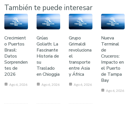
También te puede interesar
Crecimient
Grúas
Grupo
Nueva
o Puertos
Goliath: La
Grimaldi
Terminal
Brasil:
Fascinante
revoluciona
de
Datos
Historia de
el
Cruceros:
Sorprenden
su
transporte
Impacto en
tes de
Traslado
entre Asia
el Puerto
2026
en Chioggia
y África
de Tampa
Bay
Ago 6, 2026
Ago 6, 2026
Ago 6, 2026
Ago 6, 2026