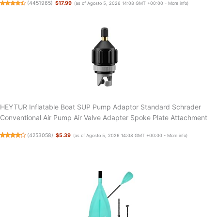
(
4451965
)
$17.99
(as of Agosto 5, 2026 14:08 GMT +00:00 -
More info
)
HEYTUR Inflatable Boat SUP Pump Adaptor Standard Schrader
Conventional Air Pump Air Valve Adapter Spoke Plate Attachment
(
4253058
)
$5.39
(as of Agosto 5, 2026 14:08 GMT +00:00 -
More info
)